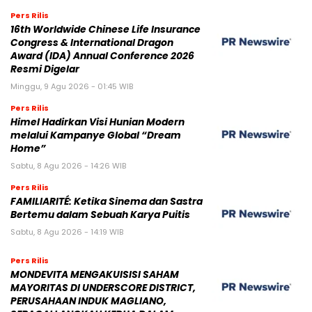
Pers Rilis
16th Worldwide Chinese Life Insurance
Congress & International Dragon
Award (IDA) Annual Conference 2026
Resmi Digelar
Minggu, 9 Agu 2026 - 01:45 WIB
Pers Rilis
Himel Hadirkan Visi Hunian Modern
melalui Kampanye Global “Dream
Home”
Sabtu, 8 Agu 2026 - 14:26 WIB
Pers Rilis
FAMILIARITÉ: Ketika Sinema dan Sastra
Bertemu dalam Sebuah Karya Puitis
Sabtu, 8 Agu 2026 - 14:19 WIB
Pers Rilis
MONDEVITA MENGAKUISISI SAHAM
MAYORITAS DI UNDERSCORE DISTRICT,
PERUSAHAAN INDUK MAGLIANO,