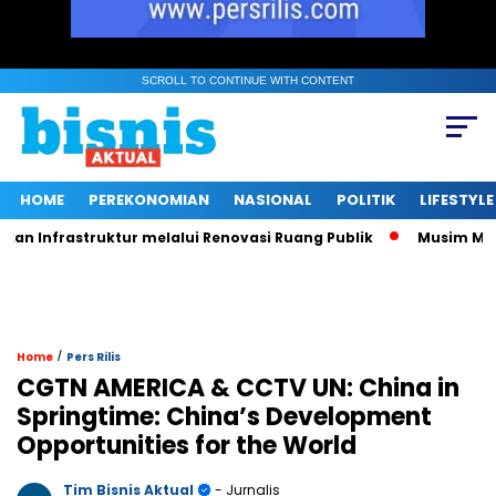
SCROLL TO CONTINUE WITH CONTENT
HOME
PEREKONOMIAN
NASIONAL
POLITIK
LIFESTYLE
 Infrastruktur melalui Renovasi Ruang Publik
Musim Mas Du
/
Home
Pers Rilis
CGTN AMERICA & CCTV UN: China in
Springtime: China’s Development
Opportunities for the World
Tim Bisnis Aktual
- Jurnalis