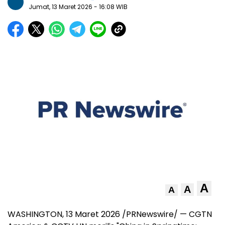
Jumat, 13 Maret 2026
- 16:08 WIB
A
A
A
WASHINGTON
,
13 Maret 2026
/PRNewswire/ — CGTN