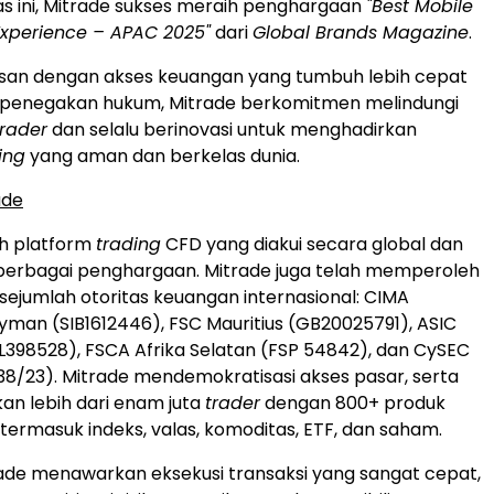
tas ini, Mitrade sukses meraih penghargaan
"Best Mobile
Experience – APAC 2025"
dari
Global Brands Magazine
.
san dengan akses keuangan yang tumbuh lebih cepat
 penegakan hukum, Mitrade berkomitmen melindungi
trader
dan selalu berinovasi untuk menghadirkan
ing
yang aman dan berkelas dunia.
ade
ah platform
trading
CFD yang diakui secara global dan
berbagai penghargaan. Mitrade juga telah memperoleh
i sejumlah otoritas keuangan internasional: CIMA
man (SIB1612446), FSC Mauritius (GB20025791), ASIC
SL398528), FSCA Afrika Selatan (FSP 54842), dan CySEC
38/23). Mitrade mendemokratisasi akses pasar, serta
n lebih dari enam juta
trader
dengan 800+ produk
 termasuk indeks, valas, komoditas, ETF, dan saham.
ade menawarkan eksekusi transaksi yang sangat cepat,