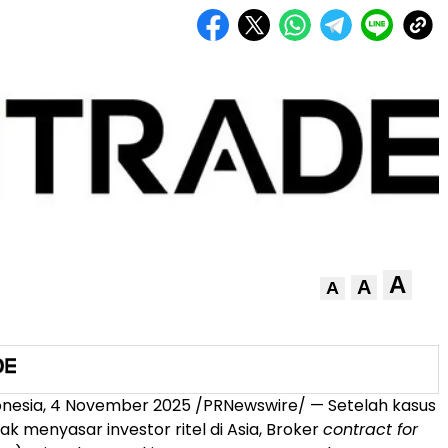
A
A
A
onesia
,
4 November 2025
/PRNewswire/ — Setelah kasus
k menyasar investor ritel di
Asia
, Broker
contract for