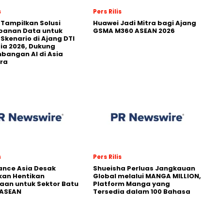
s
Pers Rilis
 Tampilkan Solusi
Huawei Jadi Mitra bagi Ajang
panan Data untuk
GSMA M360 ASEAN 2026
 Skenario di Ajang DTI
ia 2026, Dukung
angan AI di Asia
ra
s
Pers Rilis
nance Asia Desak
Shueisha Perluas Jangkauan
kan Hentikan
Global melalui MANGA MILLION,
an untuk Sektor Batu
Platform Manga yang
 ASEAN
Tersedia dalam 100 Bahasa