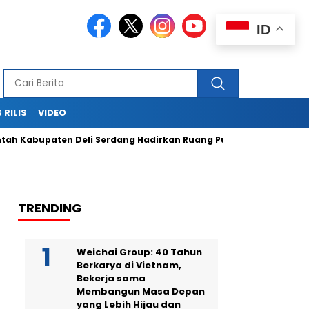
ID
 RILIS
VIDEO
abupaten Deli Serdang Hadirkan Ruang Publik Bersama melalu
TRENDING
Weichai Group: 40 Tahun
Berkarya di Vietnam,
Bekerja sama
Membangun Masa Depan
yang Lebih Hijau dan