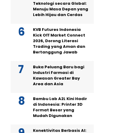
Teknologi secara Global:
Menuju Masa Depan yang
Lebih Hijau dan Cerdas
KVB Futures Indonesia
Kick Off Market Connect
2026, Dorong Literasi
Trading yang Aman dan
Bertanggung Jawab
Buka Peluang Baru bagi
Industri Farmasi di
Kawasan Greater Bay
Area dan Asia
Bambu Lab A2L Kini Hadir
di Indonesia: Printer 3D
Format Besar yang
Mudah Digunakan
Konektivitas Berbasis AI: