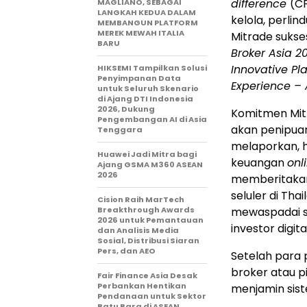
difference
(C
MAGLIANO, SEBAGAI
LANGKAH KEDUA DALAM
kelola, perli
MEMBANGUN PLATFORM
MEREK MEWAH ITALIA
Mitrade suks
BARU
Broker Asia 20
Innovative Pl
HIKSEMI Tampilkan Solusi
Penyimpanan Data
Experience – 
untuk Seluruh Skenario
di Ajang DTI Indonesia
2026, Dukung
Komitmen Mit
Pengembangan AI di Asia
akan penipua
Tenggara
melaporkan, h
Huawei Jadi Mitra bagi
keuangan
onl
Ajang GSMA M360 ASEAN
2026
memberitakan
seluler di
Thai
Cision Raih MarTech
Breakthrough Awards
mewaspadai si
2026 untuk Pemantauan
investor digita
dan Analisis Media
Sosial, Distribusi Siaran
Pers, dan AEO
Setelah para 
broker atau 
Fair Finance Asia Desak
Perbankan Hentikan
menjamin sist
Pendanaan untuk Sektor
Batu Bara di ASEAN