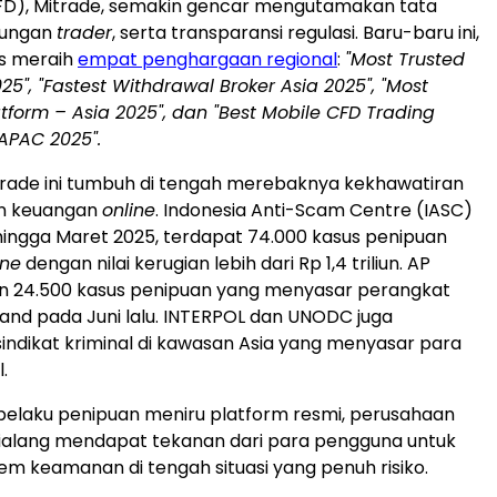
FD), Mitrade, semakin gencar mengutamakan tata
ndungan
trader
, serta transparansi regulasi. Baru-baru ini,
es meraih
empat penghargaan regional
:
"Most Trusted
25", "Fastest Withdrawal Broker Asia 2025", "Most
atform –
Asia
2025", dan "Best Mobile CFD Trading
APAC 2025".
rade ini tumbuh di tengah merebaknya kekhawatiran
n keuangan
online
. Indonesia Anti-Scam Centre (IASC)
ingga Maret 2025, terdapat 74.000 kasus penipuan
ine
dengan nilai kerugian lebih dari
Rp 1,4
triliun. AP
 24.500 kasus penipuan yang menyasar perangkat
land
pada Juni lalu. INTERPOL dan UNODC juga
ndikat kriminal di kawasan
Asia
yang menyasar para
l.
pelaku penipuan meniru platform resmi, perusahaan
pialang mendapat tekanan dari para pengguna untuk
em keamanan di tengah situasi yang penuh risiko.