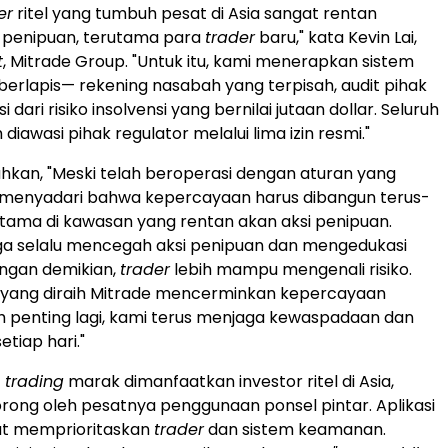
er
ritel yang tumbuh pesat di
Asia
sangat rentan
i penipuan, terutama para
trader
baru," kata
Kevin Lai
,
t
, Mitrade Group. "Untuk itu, kami menerapkan sistem
berlapis— rekening nasabah yang terpisah, audit pihak
i dari risiko insolvensi yang bernilai jutaan dollar. Seluruh
 diawasi pihak regulator melalui lima izin resmi."
kan, "Meski telah beroperasi dengan aturan yang
i menyadari bahwa kepercayaan harus dibangun terus-
tama di kawasan yang rentan akan aksi penipuan.
ga selalu mencegah aksi penipuan dan mengedukasi
ngan demikian,
trader
lebih mampu mengenali risiko.
yang diraih Mitrade mencerminkan kepercayaan
ih penting lagi, kami terus menjaga kewaspadaan dan
etiap hari."
 trading
marak dimanfaatkan investor ritel di
Asia
,
rong oleh pesatnya penggunaan ponsel pintar. Aplikasi
at memprioritaskan
trader
dan sistem keamanan.