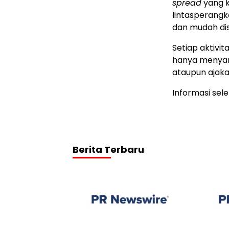
spread
yang ke
lintasperang
dan mudah di
Setiap aktivit
hanya menyamp
ataupun ajaka
Informasi sel
Berita Terbaru