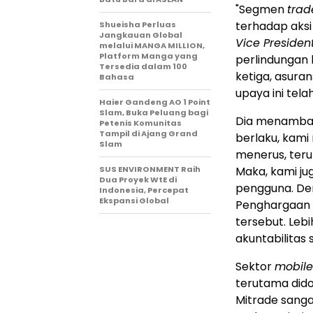
"Segmen
trad
terhadap aks
Shueisha Perluas
Jangkauan Global
Vice Presiden
melalui MANGA MILLION,
Platform Manga yang
perlindungan 
Tersedia dalam 100
ketiga, asurans
Bahasa
upaya ini telah
Haier Gandeng AO 1 Point
Slam, Buka Peluang bagi
Dia menambah
Petenis Komunitas
Tampil di Ajang Grand
berlaku, kam
Slam
menerus, teru
SUS ENVIRONMENT Raih
Maka, kami ju
Dua Proyek WtE di
pengguna. De
Indonesia, Percepat
Ekspansi Global
Penghargaan 
tersebut. Leb
akuntabilitas s
Sektor
mobile
terutama dido
Mitrade sang