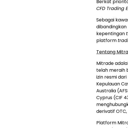
Berkat priori
CFD Trading 
Sebagai kawa
dibandingkan
kepentingan
platform
trad
Tentang Mitr
Mitrade adal
telah meraih 
izin resmi dar
Kepulauan Cay
Australia (AF
Cyprus (CIF 4
menghubungka
derivatif OTC,
Platform Mitr