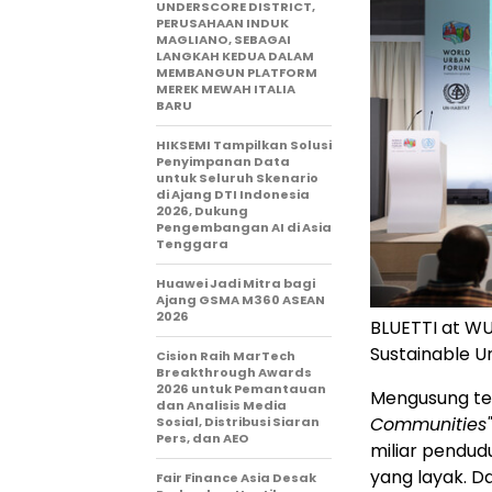
UNDERSCORE DISTRICT,
PERUSAHAAN INDUK
MAGLIANO, SEBAGAI
LANGKAH KEDUA DALAM
MEMBANGUN PLATFORM
MEREK MEWAH ITALIA
BARU
HIKSEMI Tampilkan Solusi
Penyimpanan Data
untuk Seluruh Skenario
di Ajang DTI Indonesia
2026, Dukung
Pengembangan AI di Asia
Tenggara
Huawei Jadi Mitra bagi
Ajang GSMA M360 ASEAN
2026
BLUETTI at WU
Sustainable U
Cision Raih MarTech
Breakthrough Awards
2026 untuk Pemantauan
Mengusung t
dan Analisis Media
Communities"
Sosial, Distribusi Siaran
Pers, dan AEO
miliar pendud
yang layak. 
Fair Finance Asia Desak