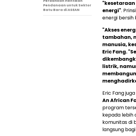
Perbankan Hentikan
"kesetaraan
Pendanaan untuk Sektor
energi"
. Prin
Batu Bara di ASEAN
energi bersih
"Akses energ
tambahan, m
manusia, ke
Eric Fang. "
dikembangka
listrik, nam
membangun m
menghadirka
Eric Fang ju
An African F
program ters
kepada lebih 
komunitas di 
langsung bagi 