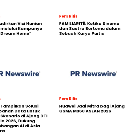
s
Pers Rilis
adirkan Visi Hunian
FAMILIARITÉ: Ketika Sinema
 melalui Kampanye
dan Sastra Bertemu dalam
 “Dream Home”
Sebuah Karya Puitis
s
Pers Rilis
 Tampilkan Solusi
Huawei Jadi Mitra bagi Ajang
panan Data untuk
GSMA M360 ASEAN 2026
 Skenario di Ajang DTI
ia 2026, Dukung
angan AI di Asia
ra