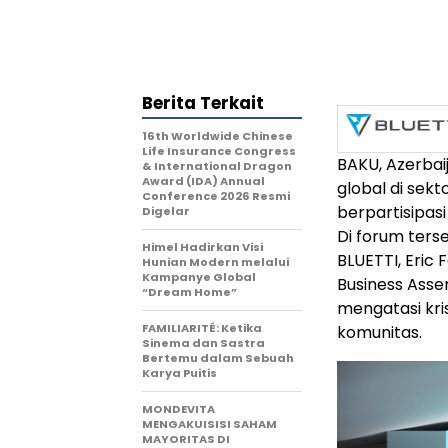
Berita Terkait
16th Worldwide Chinese
Life Insurance Congress
BAKU, Azerbai
& International Dragon
Award (IDA) Annual
global di sekt
Conference 2026 Resmi
berpartisipasi
Digelar
Di forum ters
Himel Hadirkan Visi
BLUETTI, Eric
Hunian Modern melalui
Kampanye Global
Business Asse
“Dream Home”
mengatasi kr
FAMILIARITÉ: Ketika
komunitas.
Sinema dan Sastra
Bertemu dalam Sebuah
Karya Puitis
MONDEVITA
MENGAKUISISI SAHAM
MAYORITAS DI