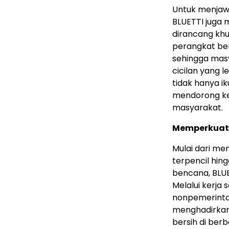
Untuk menjaw
BLUETTI juga
dirancang khu
perangkat ber
sehingga masy
cicilan yang l
tidak hanya i
mendorong ke
masyarakat.
Memperkuat
Mulai dari me
terpencil hin
bencana, BLUE
Melalui kerja
nonpemerintah
menghadirkan 
bersih di ber