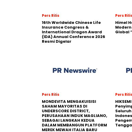
Pers Rilis
Pers Rili
16th Worldwide Chinese Life
Himel H
Insurance Congress &
Modern
International Dragon Award
Global
(IDA) Annual Conference 2026
Resmi Digelar
Pers Rilis
Pers Rili
MONDEVITA MENGAKUISISI
HIKSEMI
SAHAM MAYORITAS DI
Penyim
UNDERSCORE DISTRICT,
Seluruh
PERUSAHAAN INDUK MAGLIANO,
Indones
SEBAGAI LANGKAH KEDUA
Pengemb
DALAM MEMBANGUN PLATFORM
Tengga
MEREK MEWAH ITALIA BARU