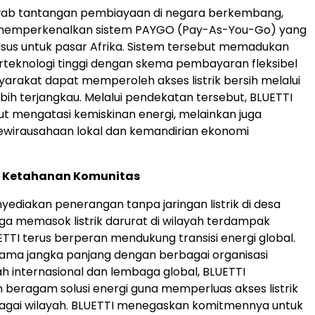
ab tantangan pembiayaan di negara berkembang,
 memperkenalkan sistem PAYGO (Pay-As-You-Go) yang
sus untuk pasar Afrika. Sistem tersebut memadukan
teknologi tinggi dengan skema pembayaran fleksibel
arakat dapat memperoleh akses listrik bersih melalui
ebih terjangkau. Melalui pendekatan tersebut, BLUETTI
kut mengatasi kemiskinan energi, melainkan juga
wirausahaan lokal dan kemandirian ekonomi
 Ketahanan Komunitas
nyediakan penerangan tanpa jaringan listrik di desa
gga memasok listrik darurat di wilayah terdampak
TTI terus berperan mendukung transisi energi global.
 sama jangka panjang dengan berbagai organisasi
 internasional dan lembaga global, BLUETTI
beragam solusi energi guna memperluas akses listrik
bagai wilayah. BLUETTI menegaskan komitmennya untuk