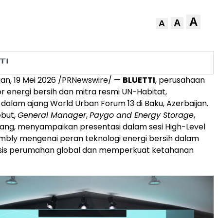
A
A
A
jan, 19 Mei 2026 /PRNewswire/ —
BLUETTI
, perusahaan
or energi bersih dan mitra resmi UN-Habitat,
 dalam ajang World Urban Forum 13 di Baku, Azerbaijan.
ebut,
General Manager
,
Paygo and Energy Storage
,
 Fang, menyampaikan presentasi dalam sesi High-Level
mbly mengenai peran teknologi energi bersih dalam
isis perumahan global dan memperkuat ketahanan