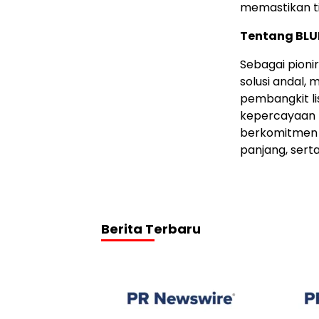
memastikan ti
Tentang BLU
Sebagai pioni
solusi andal, 
pembangkit li
kepercayaan p
berkomitmen 
panjang, sert
Berita Terbaru