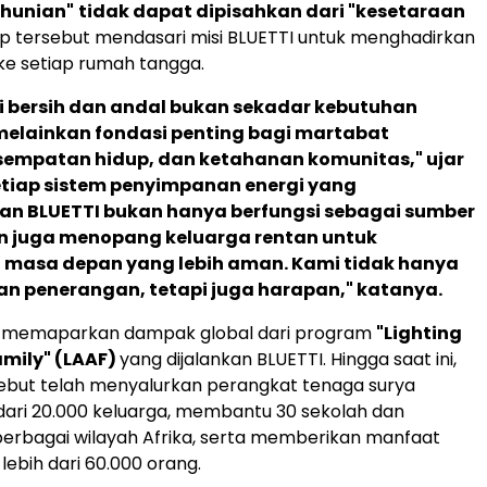
 hunian"
tidak dapat dipisahkan dari "kesetaraan
sip tersebut mendasari misi BLUETTI untuk menghadirkan
 ke setiap rumah tangga.
i bersih dan andal bukan sekadar kebutuhan
elainkan fondasi penting bagi martabat
sempatan hidup, dan ketahanan komunitas," ujar
Setiap sistem penyimpanan energi yang
n BLUETTI bukan hanya berfungsi sebagai sumber
un juga menopang keluarga rentan untuk
asa depan yang lebih aman. Kami tidak hanya
n penerangan, tetapi juga harapan," katanya.
ga memaparkan dampak global dari program
"Lighting
amily" (LAAF)
yang dijalankan BLUETTI. Hingga saat ini,
ebut telah menyalurkan perangkat tenaga surya
dari 20.000 keluarga, membantu 30 sekolah dan
berbagai wilayah Afrika, serta memberikan manfaat
lebih dari 60.000 orang.