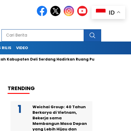
ID
 RILIS
VIDEO
paten Deli Serdang Hadirkan Ruang Publik Bersama melalui P
TRENDING
Weichai Group: 40 Tahun
Berkarya di Vietnam,
Bekerja sama
Membangun Masa Depan
yang Lebih Hijau dan