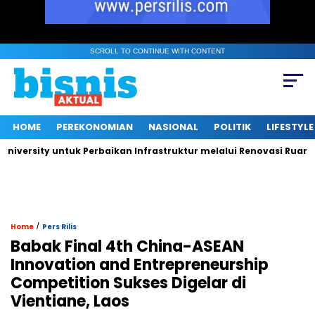
SCROLL TO CONTINUE WITH CONTENT
HOME
PEREKONOMIAN
NASIONAL
POLITIK
LIFESTYLE
rsity untuk Perbaikan Infrastruktur melalui Renovasi Ruang Pub
/
Home
Pers Rilis
Babak Final 4th China-ASEAN
Innovation and Entrepreneurship
Competition Sukses Digelar di
Vientiane, Laos