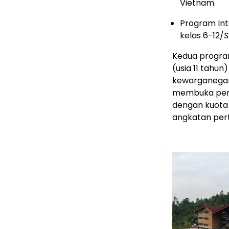
Vietnam.
Program Int
kelas 6-12/
S
Kedua program
(usia 11 tahun
kewarganegara
membuka pend
dengan kuota 
angkatan per