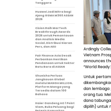
Tenggara
Huawei Jadi Mitra bagi
Ajang GSMA M360 ASEAN
2026
Cision Raih MarTech
Breakthrough Awards
2026 untuk Pemantauan
dan Analisis Media
Sosial, Distribusi Siaran
Pers, dan AEO
Ardingly Coll
Vietnam Prosp
Fair Finance Asia Desak
Perbankan Hentikan
announces the
Pendanaan untuk Sektor
“World Ready.
Batu Bara di ASEAN
Shueisha Perluas
Untuk pertama
Jangkauan Global
dikembangkan 
melalui MANGA MILLION,
Platform Manga yang
dan lembaga 
Tersedia dalam 100
orang tua. Me
Bahasa
dana tabungan
Haier Gandeng AO 1 Point
dipilih) untuk
Slam, Buka Peluang bagi
Petenis Komunitas