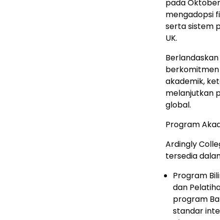
pada Oktober
mengadopsi fil
serta sistem 
UK.
Berlandaskan f
berkomitmen m
akademik, ke
melanjutkan p
global.
Program Aka
Ardingly Coll
tersedia dal
Program Bil
dan Pelatih
program Bah
standar int