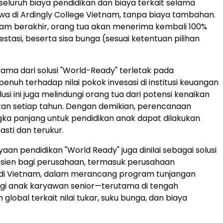
luruh biaya pendidikan dan biaya terkait selama
swa di Ardingly College Vietnam, tanpa biaya tambahan.
am berakhir, orang tua akan menerima kembali 100%
vestasi, beserta sisa bunga (sesuai ketentuan pilihan
ama dari solusi "World-Ready" terletak pada
enuh terhadap nilai pokok invesasi di institusi keuangan
usi ini juga melindungi orang tua dari potensi kenaikan
kan setiap tahun. Dengan demikian, perencanaan
ka panjang untuk pendidikan anak dapat dilakukan
asti dan terukur.
aan pendidikan "World Ready" juga dinilai sebagai solusi
fisien bagi perusahaan, termasuk perusahaan
l di Vietnam, dalam merancang program tunjangan
gi anak karyawan senior—terutama di tengah
 global terkait nilai tukar, suku bunga, dan biaya