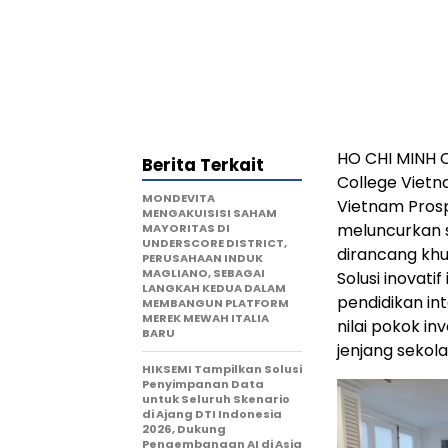
HO CHI MINH C
Berita Terkait
College Vietn
MONDEVITA
Vietnam Prosp
MENGAKUISISI SAHAM
meluncurkan s
MAYORITAS DI
UNDERSCORE DISTRICT,
dirancang khu
PERUSAHAAN INDUK
MAGLIANO, SEBAGAI
Solusi inova
LANGKAH KEDUA DALAM
pendidikan in
MEMBANGUN PLATFORM
MEREK MEWAH ITALIA
nilai pokok in
BARU
jenjang seko
HIKSEMI Tampilkan Solusi
Penyimpanan Data
untuk Seluruh Skenario
di Ajang DTI Indonesia
2026, Dukung
Pengembangan AI di Asia