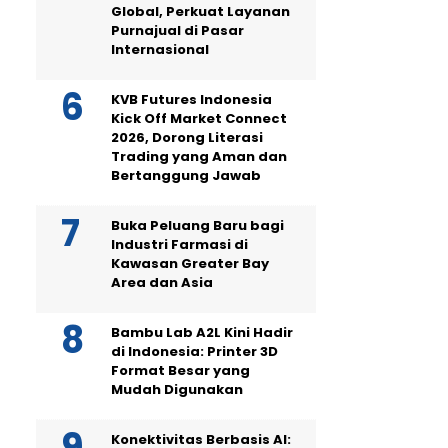
Global, Perkuat Layanan
Purnajual di Pasar
Internasional
KVB Futures Indonesia
Kick Off Market Connect
2026, Dorong Literasi
Trading yang Aman dan
Bertanggung Jawab
Buka Peluang Baru bagi
Industri Farmasi di
Kawasan Greater Bay
Area dan Asia
Bambu Lab A2L Kini Hadir
di Indonesia: Printer 3D
Format Besar yang
Mudah Digunakan
Konektivitas Berbasis AI: