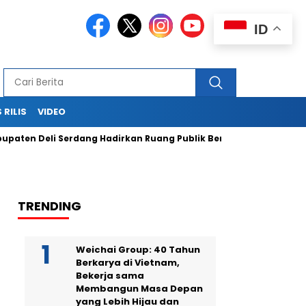
ID
 RILIS
VIDEO
Deli Serdang Hadirkan Ruang Publik Bersama melalui Pembangu
TRENDING
Weichai Group: 40 Tahun
Berkarya di Vietnam,
Bekerja sama
Membangun Masa Depan
yang Lebih Hijau dan