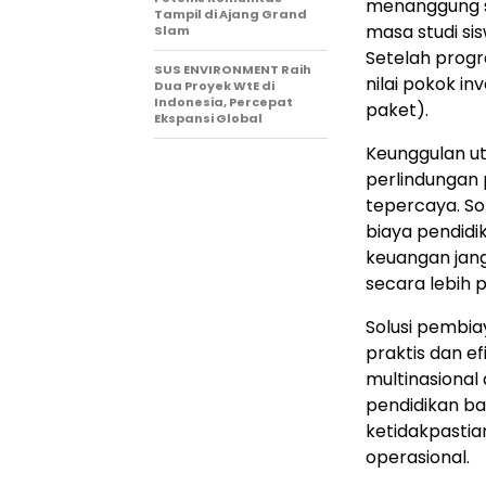
menanggung se
Tampil di Ajang Grand
masa studi si
Slam
Setelah progr
SUS ENVIRONMENT Raih
nilai pokok in
Dua Proyek WtE di
Indonesia, Percepat
paket).
Ekspansi Global
Keunggulan ut
perlindungan p
tepercaya. Sol
biaya pendidi
keuangan jang
secara lebih p
Solusi pembiay
praktis dan e
multinasiona
pendidikan ba
ketidakpastian
operasional.