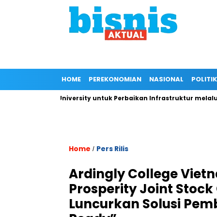
HOME
PEREKONOMIAN
NASIONAL
POLITIK
ada IPB University untuk Perbaikan Infrastruktur melalui Renov
Home
Pers Rilis
/
Ardingly College Vie
Prosperity Joint Sto
Luncurkan Solusi Pem