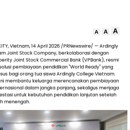
A
A
A
ITY, Vietnam
,
14 April 2026
/PRNewswire/ — Ardingly
am Joint Stock Company, berkolaborasi dengan
erity Joint Stock Commercial Bank (VPBank), resmi
olusi pembiayaan pendidikan "World Ready" yang
sus bagi orang tua siswa Ardingly College Vietnam.
tif ini membantu keluarga merencanakan pembiayaan
ternasional dalam jangka panjang, sekaligus menjaga
vestasi untuk kebutuhan pendidikan lanjutan setelah
lah menengah.