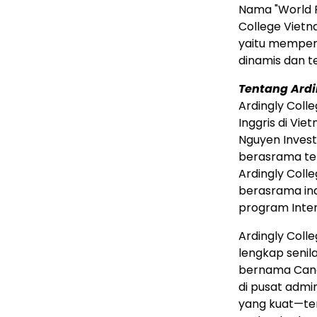
Nama "World R
College Vietn
yaitu memper
dinamis dan t
Tentang Ardi
Ardingly Col
Inggris di Vi
Nguyen Invest
berasrama tern
Ardingly Coll
berasrama in
program Inter
Ardingly Coll
lengkap senil
bernama Canad
di pusat admin
yang kuat—ter