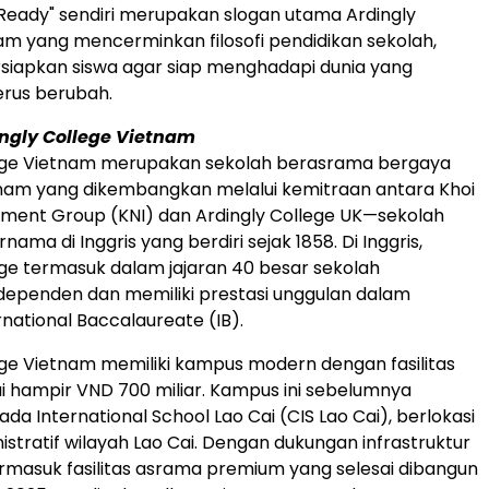
eady" sendiri merupakan slogan utama Ardingly
am yang mencerminkan filosofi pendidikan sekolah,
siapkan siswa agar siap menghadapi dunia yang
erus berubah.
ngly College Vietnam
lege Vietnam merupakan sekolah berasrama bergaya
etnam yang dikembangkan melalui kemitraan antara Khoi
ment Group (KNI) dan Ardingly College UK—sekolah
ama di Inggris yang berdiri sejak 1858. Di Inggris,
ege termasuk dalam jajaran 40 besar sekolah
dependen dan memiliki prestasi unggulan dalam
national Baccalaureate (IB).
ege Vietnam memiliki kampus modern dengan fasilitas
ai hampir VND 700 miliar. Kampus ini sebelumnya
a International School Lao Cai (CIS Lao Cai), berlokasi
istratif wilayah Lao Cai. Dengan dukungan infrastruktur
masuk fasilitas asrama premium yang selesai dibangun