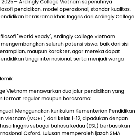
 2025— Ardingly College Vietnam sepenuhnya
osofi pendidikan, model operasional, standar kualitas,
pendidikan berasrama khas Inggris dari Ardingly College
ilosofi "World Ready", Ardingly College Vietnam
engembangkan seluruh potensi siswa, baik dari sisi
terampilan, maupun karakter, agar mereka dapat
endidikan tinggi internasional, serta menjadi warga
demik
ege Vietnam menawarkan dua jalur pendidikan yang
am format reguler maupun berasrama:
ingual: Menggunakan kurikulum Kementerian Pendidikan
an Vietnam (MOET) dari kelas 1-12, dipadukan dengan
asa Inggris sebagai bahasa kedua (ESL) berbasiskan
ernasional Oxford. Lulusan memperoleh ijazah SMA