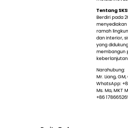
Tentang SKSH
Berdiri pada 
menyediakan 
ramah lingkun
dan interior, s
yang didukung
membangun pr
keberlanjuta
Narahubung:
Mr. Liang, GM
WhatsApp: +8
Ms. Ma, MKT 
+86 17866526