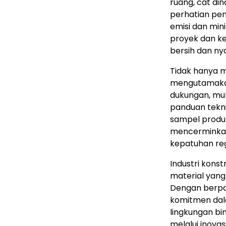
ruang, cat di
perhatian pe
emisi dan mi
proyek dan ke
bersih dan ny
Tidak hanya m
mengutamaka
dukungan, mul
panduan tekni
sampel produk
mencerminkan 
kepatuhan reg
Industri kons
material yang
Dengan berpar
komitmen dal
lingkungan bi
melalui inovas