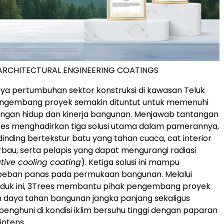
 ARCHITECTURAL ENGINEERING COATINGS
nya pertumbuhan sektor konstruksi di kawasan Teluk
engembang proyek semakin dituntut untuk memenuhi
ungan hidup dan kinerja bangunan. Menjawab tantangan
ees menghadirkan tiga solusi utama dalam pamerannya,
dinding bertekstur batu yang tahan cuaca, cat interior
rbau, serta pelapis yang dapat mengurangi radiasi
tive cooling coating
). Ketiga solusi ini mampu
eban panas pada permukaan bangunan. Melalui
oduk ini, 3Trees membantu pihak pengembang proyek
 daya tahan bangunan jangka panjang sekaligus
nghuni di kondisi iklim bersuhu tinggi dengan paparan
intens.