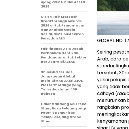
Ajang GSMA M360 ASEAN
2026
Cision Raih MarTech
Breakthrough Awards
2026 untuk Pemantauan
dan Analisis Media
Sosial, Distribusi Siaran
Pers, dan AEO
GLOBAL NO. 1
Fair Finance Asia Desak
Seiring pesat
Perbankan Hentikan
Pendanaan untuk Sektor
Arab, para p
Batu Bara di ASEAN
standar lingk
tersebut, 3Tr
Shueisha Perluas
Jangkauan Global
yakni pelapis 
melalui MANGA MILLION,
Platform Manga yang
yang tidak be
Tersedia dalam 100
cahaya (
radia
Bahasa
menurunkan b
Haier Gandeng AO 1 Point
rangkaian pr
Slam, Buka Peluang bagi
Petenis Komunitas
meningkatkan
Tampil di Ajang Grand
kenyamanan pe
Slam
sinar UV yang 