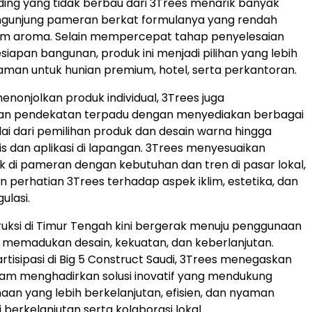
nding yang tidak berbau dari 3Trees menarik banyak
ngunjung pameran berkat formulanya yang rendah
nim aroma. Selain mempercepat tahap penyelesaian
siapan bangunan, produk ini menjadi pilihan yang lebih
aman untuk hunian premium, hotel, serta perkantoran.
enonjolkan produk individual, 3Trees juga
n pendekatan terpadu dengan menyediakan berbagai
ai dari pemilihan produk dan desain warna hingga
s dan aplikasi di lapangan. 3Trees menyesuaikan
 di pameran dengan kebutuhan dan tren di pasar lokal,
perhatian 3Trees terhadap aspek iklim, estetika, dan
ulasi.
truksi di Timur Tengah kini bergerak menuju penggunaan
 memadukan desain, kekuatan, dan keberlanjutan.
tisipasi di Big 5 Construct Saudi, 3Trees menegaskan
am menghadirkan solusi inovatif yang mendukung
naan yang lebih berkelanjutan, efisien, dan nyaman
i berkelanjutan serta kolaborasi lokal.