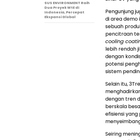
SUS ENVIRONMENT Raih
Dua Proyek WtE di
Pengunjung j
Indonesia, Percepat
Ekspansi Global
di area demo i
sebuah produk
pencitraan t
cooling coati
lebih rendah 
dengan kondi
potensi pengh
sistem pendin
Selain itu, 3
menghadirkan 
dengan tren de
berskala besa
efisiensi yan
menyeimbangk
Seiring menin