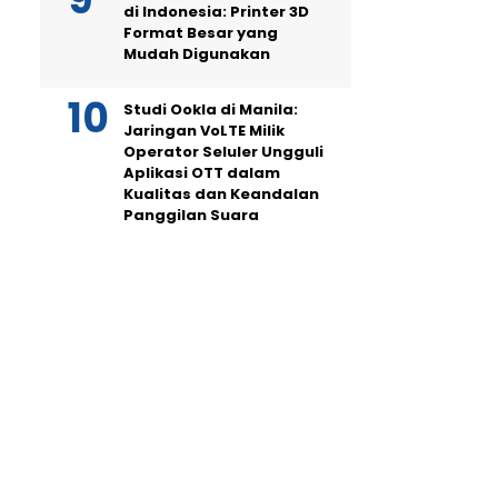
di Indonesia: Printer 3D
Format Besar yang
Mudah Digunakan
Studi Ookla di Manila:
Jaringan VoLTE Milik
Operator Seluler Ungguli
Aplikasi OTT dalam
Kualitas dan Keandalan
Panggilan Suara