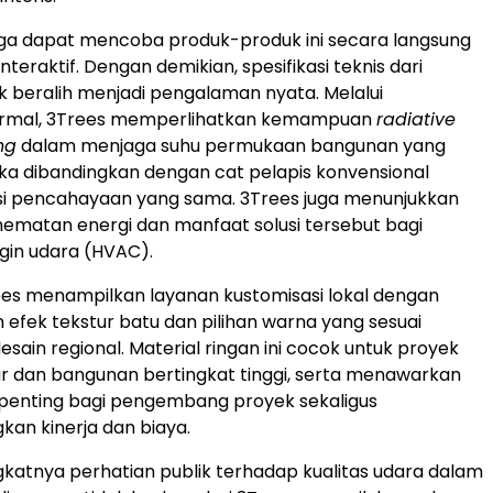
uga dapat mencoba produk-produk ini secara langsung
nteraktif. Dengan demikian, spesifikasi teknis dari
 beralih menjadi pengalaman nyata. Melalui
ermal, 3Trees memperlihatkan kemampuan
radiative
ng
dalam menjaga suhu permukaan bangunan yang
jika dibandingkan dengan cat pelapis konvensional
si pencahayaan yang sama. 3Trees juga menunjukkan
ematan energi dan manfaat solusi tersebut bagi
gin udara (HVAC).
Trees menampilkan layanan kustomisasi lokal dengan
efek tekstur batu dan pilihan warna yang sesuai
sain regional. Material ringan ini cocok untuk proyek
r dan bangunan bertingkat tinggi, serta menawarkan
g penting bagi pengembang proyek sekaligus
an kinerja dan biaya.
gkatnya perhatian publik terhadap kualitas udara dalam