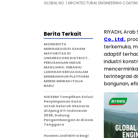
GLOBAL NO. 1 ARCHITECTURAL ENGINEERING COATIN
RIYADH, Arab 
Berita Terkait
Co., Ltd.
, pro
MONDEVITA
terkemuka, m
MENGAKUISISI SAHAM
adaptif terhad
MAYORITAS DI
UNDERSCORE DISTRICT,
industri konst
PERUSAHAAN INDUK
MAGLIANO, SEBAGAI
mencerminkan
LANGKAH KEDUA DALAM
terintegrasi 
MEMBANGUN PLATFORM
MEREK MEWAH ITALIA
bangunan, efis
BARU
HIKSEMI Tampilkan Solusi
Penyimpanan Data
untuk Seluruh Skenario
di Ajang DTI Indonesia
2026, Dukung
Pengembangan AI di Asia
Tenggara
Huawei Jadi Mitra bagi