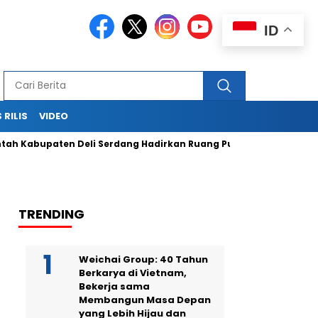
ID
 RILIS
VIDEO
paten Deli Serdang Hadirkan Ruang Publik Bersama melalui P
TRENDING
Weichai Group: 40 Tahun
Berkarya di Vietnam,
Bekerja sama
Membangun Masa Depan
yang Lebih Hijau dan