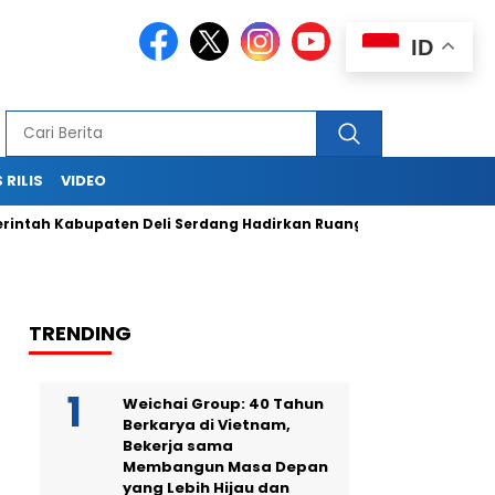
ID
 RILIS
VIDEO
ah Kabupaten Deli Serdang Hadirkan Ruang Publik Bersama mel
TRENDING
Weichai Group: 40 Tahun
Berkarya di Vietnam,
Bekerja sama
Membangun Masa Depan
yang Lebih Hijau dan